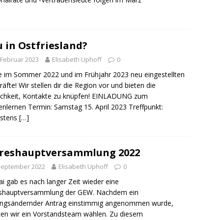
 in Ostfriesland?
 Februar 2023
Elisabeth Uphoff
0
e im Sommer 2022 und im Frühjahr 2023 neu eingestellten
räfte! Wir stellen dir die Region vor und bieten die
chkeit, Kontakte zu knüpfen! EINLADUNG zum
nlernen Termin: Samstag 15. April 2023 Treffpunkt:
estens
[…]
reshauptversammlung 2022
September 2022
Elisabeth Uphoff
0
i gab es nach langer Zeit wieder eine
eshauptversammlung der GEW. Nachdem ein
ungsändernder Antrag einstimmig angenommen wurde,
en wir ein Vorstandsteam wählen. Zu diesem