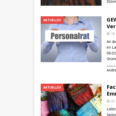
Störm
GEW
AKTUELLES
Ver
18.
An di
im La
06.02
Grüne
_____
Andr
Fac
AKTUELLES
Emd
25.
Liebe
Senio