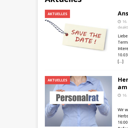
Ans
AKTUELLES
16
deakti
Liebe
Termi
Inter
10.03
[…]
Her
AKTUELLES
am 
16.
Wir w
Herbs
16:00