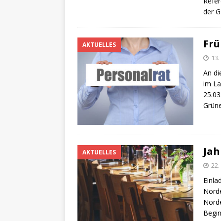
Refer
der 
Frü
AKTUELLES
13.
An di
im La
25.03
Grüne
Jah
AKTUELLES
22.
Einla
Norde
Norde
Begin