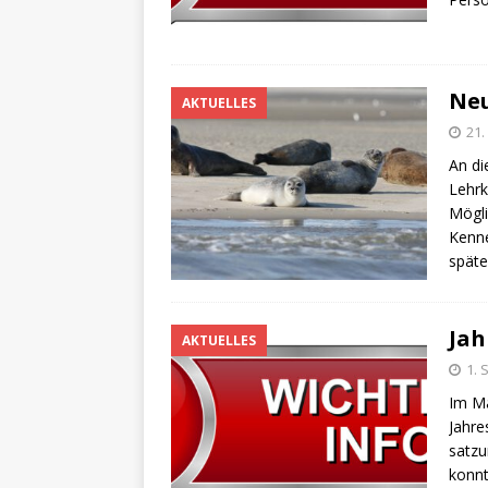
Neu
AKTUELLES
21.
An di
Lehrk
Mögli
Kenne
spät
Jah
AKTUELLES
1. 
Im Ma
Jahr
satz
konnt