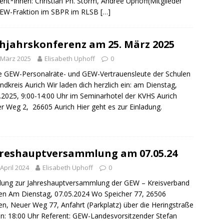
ent*innen: Christian Ph. Storm, Andree Uphoff(Mitglieder
GEW-Fraktion im SBPR im RLSB
[…]
hjahrskonferenz am 25. März 2025
 März 2025
Elisabeth Uphoff
0
e GEW-Personalräte- und GEW-Vertrauensleute der Schulen
ndkreis Aurich Wir laden dich herzlich ein: am Dienstag,
.2025, 9:00-14:00 Uhr im Seminarhotel der KVHS Aurich
r Weg 2, 26605 Aurich Hier geht es zur Einladung.
reshauptversammlung am 07.05.24
 April 2024
Elisabeth Uphoff
0
dung zur Jahreshauptversammlung der GEW – Kreisverband
n Am Dienstag, 07.05.2024 Wo Speicher 77, 26506
n, Neuer Weg 77, Anfahrt (Parkplatz) über die Heringstraße
n: 18:00 Uhr Referent: GEW-Landesvorsitzender Stefan