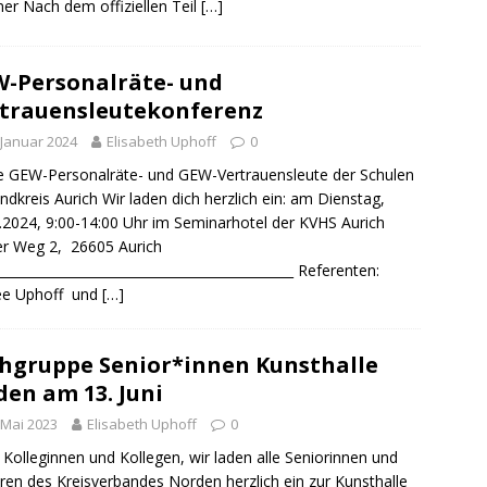
er Nach dem offiziellen Teil
[…]
-Personalräte- und
trauensleutekonferenz
 Januar 2024
Elisabeth Uphoff
0
e GEW-Personalräte- und GEW-Vertrauensleute der Schulen
ndkreis Aurich Wir laden dich herzlich ein: am Dienstag,
.2024, 9:00-14:00 Uhr im Seminarhotel der KVHS Aurich
r Weg 2, 26605 Aurich
______________________________________________ Referenten:
ee Uphoff und
[…]
hgruppe Senior*innen Kunsthalle
en am 13. Juni
 Mai 2023
Elisabeth Uphoff
0
 Kolleginnen und Kollegen, wir laden alle Seniorinnen und
ren des Kreisverbandes Norden herzlich ein zur Kunsthalle