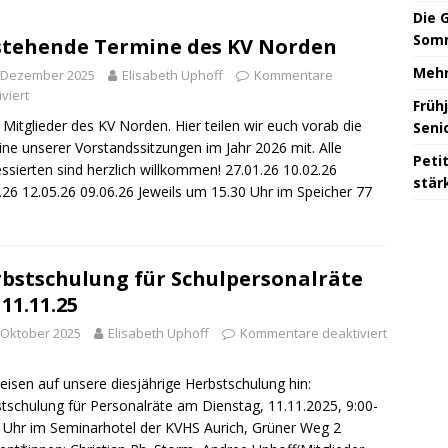
Die 
Somm
tehende Termine des KV Norden
Mehr
. Dezember 2025
Elisabeth Uphoff
Kommentare
viert
Früh
 Mitglieder des KV Norden. Hier teilen wir euch vorab die
Seni
ne unserer Vorstandssitzungen im Jahr 2026 mit. Alle
Peti
essierten sind herzlich willkommen! 27.01.26 10.02.26
stär
.26 12.05.26 09.06.26 Jeweils um 15.30 Uhr im Speicher 77
bstschulung für Schulpersonalräte
11.11.25
 Oktober 2025
Elisabeth Uphoff
Kommentare deaktiviert
eisen auf unsere diesjährige Herbstschulung hin:
tschulung für Personalräte am Dienstag, 11.11.2025, 9:00-
 Uhr im Seminarhotel der KVHS Aurich, Grüner Weg 2