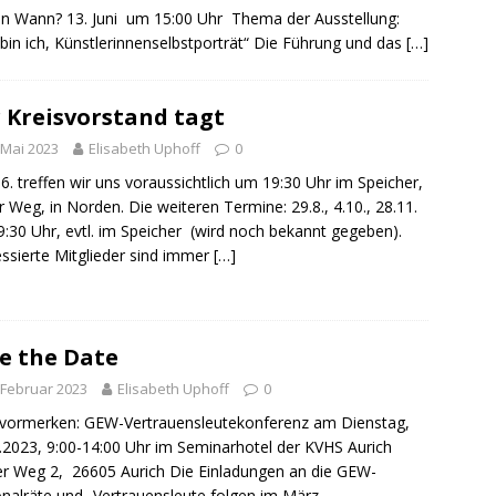
 Wann? 13. Juni um 15:00 Uhr Thema der Ausstellung:
 bin ich, Künstlerinnenselbstporträt“ Die Führung und das
[…]
 Kreisvorstand tagt
 Mai 2023
Elisabeth Uphoff
0
6. treffen wir uns voraussichtlich um 19:30 Uhr im Speicher,
 Weg, in Norden. Die weiteren Termine: 29.8., 4.10., 28.11.
:30 Uhr, evtl. im Speicher (wird noch bekannt gegeben).
essierte Mitglieder sind immer
[…]
e the Date
 Februar 2023
Elisabeth Uphoff
0
 vormerken: GEW-Vertrauensleutekonferenz am Dienstag,
.2023, 9:00-14:00 Uhr im Seminarhotel der KVHS Aurich
r Weg 2, 26605 Aurich Die Einladungen an die GEW-
nalräte und -Vertrauensleute folgen im März