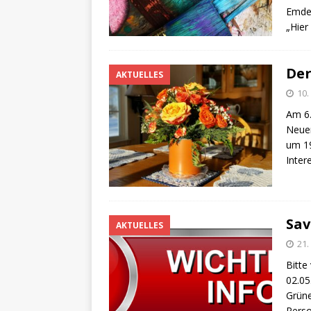
Emden
„Hier
Der
AKTUELLES
10.
Am 6.
Neuer
um 19
Inter
Sav
AKTUELLES
21.
Bitte
02.05
Grüne
Perso